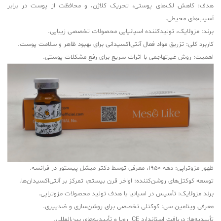
هدف: کاهش لک‌های پوستی، تحریک کلاژن، و محافظت از پوست در برابر
آسیب‌های محیطی.
برند: مزولایک، تولیدکننده اسپانیایی محصولات تخصصی زیبایی.
کاربرد کلی: تزریق مواد فعال آنتی‌اکسیدانی برای بهبود ظاهر و سلامت پوست.
اهمیت: روش غیرتهاجمی با اثرات سریع برای رفع مشکلات پوستی.
ظهور مزوتراپی: دهه 1950، معرفی توسط دکتر میشل پیستور در فرانسه.
توسعه کوکتل‌های روشن‌کننده: اواخر قرن بیستم، تمرکز بر آنتی‌اکسیدان‌ها.
برند مزولایک: تأسیس در اسپانیا با هدف تولید محصولات مزوتراپی.
معرفی ویتامین سی: کوکتلی تخصصی برای روشن‌سازی و ضدپیری.
تأییدیه‌ها: دریافت استاندارد CE اروپا و تأییدیه‌های بین‌المللی.