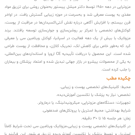
مزوتراپی در دهه 1950 توسط دکتر میشل پیستور به‌عنوان روشی برای تزریق مواد
مغذی به پوست معرفی شد و به‌سرعت در حوزه زیبایی گسترش یافت. در اواخر
قرن بیستم، با افزایش آگاهی درباره نقش آنتی‌اکسیدان‌ها در مراقبت از پوست،
کوکتل‌های تخصصی با تمرکز بر روشن‌سازی و جوان‌سازی توسعه یافتند. برند
مزولایک با بیش از یک دهه فعالیت در اسپانیا، کوکتل ویتامین سی را معرفی
کرد که به‌طور خاص برای کاهش لک، تحریک کلاژن، و محافظت از پوست طراحی
شده است. این محصول با دریافت تأییدیه CE اروپا و استانداردهای بین‌المللی،
به یکی از محصولات پیشرو در بازار جهانی تبدیل شده و اعتماد پزشکان و بیماران
را جلب کرده است.
چکیده مطب
محیط: کلینیک‌های تخصصی پوست و زیبایی.
تخصص: نیاز به پزشک یا تکنسین آموزش‌دیده.
تجهیزات: دستگاه‌های مزوتراپی، میکرونیدلینگ، یا درمارولر.
شرایط بهداشتی: محیط استریل با پروتکل‌های ضدعفونی.
زمان: هر جلسه 15 تا 30 دقیقه.
در کلینیک‌های تخصصی پوست و زیبایی،مزولایک ویتامین سی تحت شرایط کاملاً
استریل و توسط پزشک یا تکنسین آموزش‌دیده تزریق می‌شود. این فرآیند با