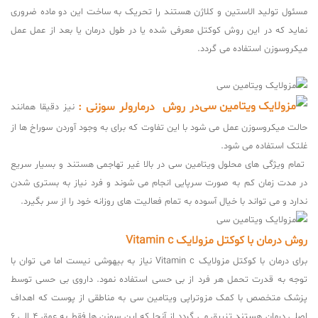
مسئول تولید الاستین و کلاژن هستند را تحریک به ساخت این دو ماده ضروری
نماید که در این روش کوکتل معرفی شده یا در طول درمان یا بعد از عمل عمل
میکروسوزن استفاده می گردد.
در روش درمارولر سوزنی :
نیز دقیقا همانند
حالت میکروسوزن عمل می شود با این تفاوت که برای به وجود آوردن سوراخ ها از
غلتک استفاده می شود.
تمام ویژگی های محلول ویتامین سی در بالا غیر تهاجمی هستند و بسیار سریع
در مدت زمان کم به صورت سرپایی انجام می شوند و فرد نیاز به بستری شدن
ندارد و می‌ تواند با خیال آسوده به تمام فعالیت های روزانه خود را از سر بگیرد.
روش درمان با کوکتل مزولایک Vitamin c
برای درمان با کوکتل مزولایک Vitamin c نیاز به بیهوشی نیست اما می‌ توان با
توجه به قدرت تحمل هر فرد از بی‌ حسی استفاده نمود. داروی بی حسی توسط
پزشک متخصص با کمک مزوتراپی ویتامین سی به مناطقی از پوست که اهداف
اصلی درمان هستند تزریق می گردد از آنجا که این سوزن ها فقط به عمق 4 الی 6