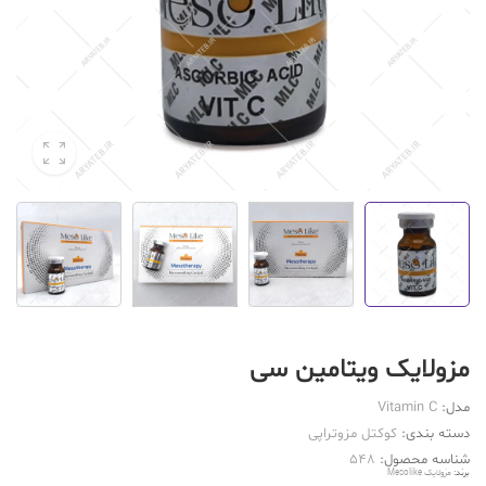
مزولایک ویتامین سی
مدل:
Vitamin C
دسته بندی:
کوکتل مزوتراپی
شناسه محصول:
548
برند:
مزولایک Mesolike