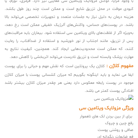
با وجود مزایا، کوکتل مزولایک ویتامین سی معایبی نیز دارد. قرمزی، تورم، یا
کبودی موقت در محل تزریق شایع است و ممکن است چند روز طول بکشد.
هزینه درمان به دلیل نیاز به جلسات متعدد و تجهیزات تخصصی می‌تواند بالا
باشد. در پوست‌های حساس، واکنش‌های آلرژیک خفیفی ممکن است رخ دهد،
به‌ویژه اگر از غلظت‌های بالای ویتامین سی استفاده شود. بیماران باید مراقبت‌های
پس از تزریق، مانند اجتناب از نور خورشید و استفاده از ضدآفتاب، را رعایت
کنند، که ممکن است محدودیت‌هایی ایجاد کند. همچنین، کیفیت نتایج به
مهارت پزشک وابسته است و تزریق نادرست می‌تواند اثربخشی را کاهش دهد.
مفهوم کلاژن :
کلاژن یک پروتئین است که نقش مهم و حیاتی را برای پوست
ایفا می‌ نماید و باید اینگونه بگوییم که میزان کشسانی پوست با میزان کلاژن
موجود در پوست رابطه معکوس دارد یعنی هر چقدر میزان کلاژن بیشتر باشد
افتادگی پوست کمتر می باشد.
ویژگی مزولایک ویتامین سی
برای از بین بردن لک های ناهموار
رفع چین و چروک
صافی و روشنی پوست
فع ضایعات رنگدانه‌ ای