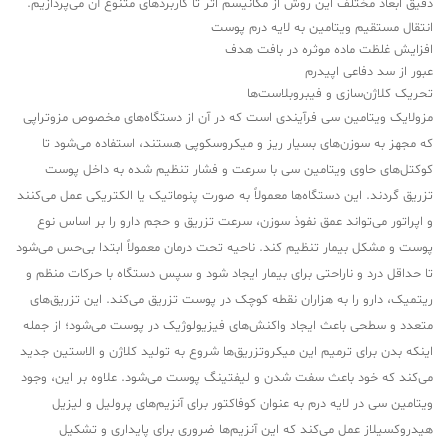
دقیق ابعاد مختلف این روش از مکانیسم اثر تا کاربردهای متنوع آن می‌پردازیم.
انتقال مستقیم ویتامین به لایه درم پوست
افزایش غلظت ماده موثره در بافت هدف
عبور از سد دفاعی اپیدرم
تحریک کلاژن‌سازی و فیبروبلاست‌ها
مزولایک ویتامین سی فرآیندی است که در آن از دستگاه‌های مخصوص مزوتراپی
که مجهز به سوزن‌های بسیار ریز و میکروسکوپی هستند، استفاده می‌شود تا
کوکتل‌های حاوی ویتامین سی با سرعت و فشار تنظیم شده به داخل پوست
تزریق گردند. این دستگاه‌ها معمولاً به صورت پنوماتیک یا الکتریکی عمل می‌کنند
و اپراتور می‌تواند عمق نفوذ سوزن، سرعت تزریق و حجم دارو را بر اساس نوع
پوست و مشکل بیمار تنظیم کند. ناحیه تحت درمان معمولاً ابتدا بی‌حس می‌شود
تا حداقل درد و ناراحتی برای بیمار ایجاد شود و سپس دستگاه با حرکات منظم و
ریتمیک، دارو را به هزاران نقطه کوچک در پوست تزریق می‌کند. این تزریق‌های
متعدد و سطحی باعث ایجاد واکنش‌های فیزیولوژیک در پوست می‌شود؛ از جمله
اینکه بدن برای ترمیم این میکروتزریق‌ها شروع به تولید کلاژن و الاستین جدید
می‌کند که خود باعث سفت شدن و لیفتینگ پوست می‌شود. علاوه بر این، وجود
ویتامین سی در لایه درم به عنوان کوفاکتور برای آنزیم‌های پرولیل و لیزیل
هیدروکسیلاز عمل می‌کند که این آنزیم‌ها ضروری برای پایداری و تشکیل