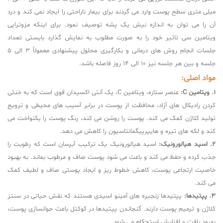
میلی متری سطح پوست وارد می گردند برای بیمار ناراحتی را ایجاد نمی‌ کند و درد
آن را می توان به اندازه نیش یک پشه توصیف نمود. برای اینکه مزوتراپی
ویتامین سی تاثیر خود را به صورت مطلوب به نمایش گذارد بایستی تعداد
جلسات انجام روش های درمانی و بکارگیری محلول پیشنهادی معمولاً 3 الی 5
جلسه و بین هر جلسه نیز 10 الی 14 روز فاصله باشد.
مواد اصلی:
1. ویتامین C:
عنصر ستاره، ویتامین C، یک آنتی اکسیدان قوی است که به خنثی
کردن رادیکال های آزاد، محافظت از پوست در برابر آسیب های محیطی و ترویج
تولید کلاژن کمک می کند. پوست را روشن می کند، رنگ پوست را یکنواخت می
کند و لکه های تیره و هایپرپیگمانتاسیون را کاهش می دهد.
2. اسید هیالورونیک:
اسید هیالورونیک یک ترکیب آبرسان است که رطوبت را
جذب کرده و حفظ می کند و باعث می شود پوست صاف و مرطوب بماند. به بهبود
خاصیت ارتجاعی پوست، کاهش خطوط ریز و ایجاد پوستی صاف و لطیف کمک
می کند.
3. پپتیدها:
پپتیدها زنجیره های آمینو اسیدی هستند که نقش حیاتی در سنتز
کلاژن و ترمیم پوست دارند. گنجاندن پپتیدها در کوکتل باعث جوانسازی پوست،
بهبود بافت و افزایش استحکام می شود.