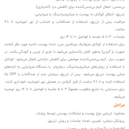
بی‌حسی: اعمال کرم بی‌حس‌کننده برای کاهش درد (اختیاری).
تزریق: انتقال کوکتل به پوست با میکرونیدلینگ یا مزوتراپی.
مراقبت پس از تزریق: استفاده از ضدآفتاب و اجتناب از نور خورشید تا 48
ساعت.
جلسات: 3 تا 5 جلسه با فواصل 10 تا 14 روز.
برای استفاده از کوکتل مزولایک ویتامین سی، ابتدا پوست ناحیه مورد نظر (مانند
صورت یا گردن) به‌طور کامل پاک‌سازی می‌شود تا عاری از چربی و آلودگی باشد. در
صورت نیاز، کرم بی‌حس‌کننده موضعی برای کاهش ناراحتی اعمال می‌شود. کوکتل
با استفاده از روش‌های میکرونیدلینگ، درمارولر، یا دستگاه مزوتراپی به لایه‌های
میانی پوست تزریق می‌شود. پس از تزریق، بیماران باید از ضدآفتاب با SPF بالا
استفاده کرده و تا 48 ساعت از قرار گرفتن در معرض نور خورشید خودداری کنند.
برای دستیابی به نتایج مطلوب، معمولاً 3 تا 5 جلسه با فواصل 10 تا 14 روز توصیه
می‌شود.
مراحل
مشاوره: ارزیابی نوع پوست و مشکلات پوستی توسط پزشک.
پروتکل درمانی: تعیین تعداد جلسات و روش تزریق.
آماده‌سازی: پاک‌سازی و بی‌حسی پوست.