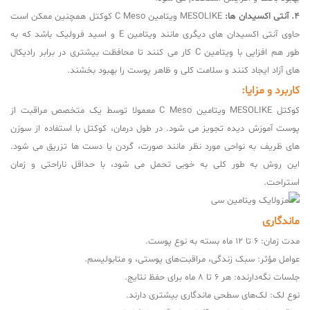
4. آنتی اکسیدان ها:
MESOLIKE ویتامین C Meso کوکتل همچنین ممکن است
حاوی آنتی اکسیدان های دیگری مانند ویتامین E و اسید فرولیک باشد که به
طور هم افزایی با ویتامین C کار می کنند تا محافظت بیشتری در برابر رادیکال
های آزاد ایجاد کنند و سلامت کلی و ظاهر پوست را بهبود بخشند.
کاربرد و مزایا:
کوکتل MESOLIKE ویتامین C Meso معمولا توسط یک متخصص مراقبت از
پوست آموزش دیده تجویز می شود. در طول درمان، کوکتل با استفاده از سوزن
های ظریف به نواحی مورد نظر مانند صورت، گردن یا دست ها تزریق می شود.
این روش به طور کلی به خوبی تحمل می شود، با حداقل ناراحتی و زمان
استراحت.
ماندگاری
مدت زمان: 6 تا 12 ماه بسته به نوع پوست.
عوامل مؤثر: سبک زندگی، مراقبت‌های پوستی، و متابولیسم.
جلسات نگه‌دارنده: هر 6 تا 8 ماه برای حفظ نتایج.
نوع لک: لک‌های سطحی ماندگاری بیشتری دارند.