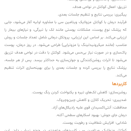
تزریق: اعمال کوکتل در نواحی هدف.
پیگیری: بررسی نتایج و تنظیم جلسات بعدی.
فرآیند درمان با کوکتل مزولایک ویتامین سی با مشاوره اولیه آغاز می‌شود، جایی
که پزشک نوع پوست، مشکلات پوستی مانند لک یا تیرگی، و نیازهای بیمار را
ارزیابی می‌کند. بر اساس این ارزیابی، پروتکل درمانی شامل تعداد جلسات و روش
مناسب (مانند میکرونیدلینگ یا مزوتراپی) طراحی می‌شود. در روز درمان، پوست
پاک‌سازی و در صورت نیاز بی‌حس می‌شود. کوکتل با دقت در نواحی هدف تزریق
می‌شود تا اثرات روشن‌کنندگی و جوان‌سازی به حداکثر برسد. پس از هر جلسه،
پزشک نتایج را بررسی کرده و جلسات بعدی را برای بهینه‌سازی اثرات تنظیم
می‌کند.
کاربردها
روشن‌سازی: کاهش لک‌های تیره و یکنواخت کردن رنگ پوست.
ضدپیری: تحریک کلاژن و کاهش چین‌وچروک.
محافظت: آنتی‌اکسیدان قوی علیه رادیکال‌های آزاد.
درمان جای جوش: بهبود اسکارهای سطحی آکنه.
شادابی: افزایش شفافیت و رطوبت پوست.
کوکتل مزولایک ویتامین سی کاربردهای متعددی در حوزه زیبایی دارد. این