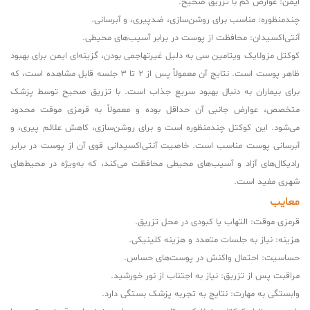
ایمن: عوارض کم با تزریق صحیح.
چندمنظوره: مناسب برای روشن‌سازی، ضدپیری، و آبرسانی.
آنتی‌اکسیدان: محافظت از پوست در برابر آسیب‌های محیطی.
کوکتل مزولایک ویتامین سی به دلیل غیرتهاجمی بودن، گزینه‌ای ایمن برای بهبود
ظاهر پوست است. نتایج آن معمولاً پس از 2 تا 3 جلسه قابل مشاهده است، که
برای بیماران به دنبال بهبود سریع جذاب است. با تزریق صحیح توسط پزشک
متخصص، عوارض جانبی آن حداقل بوده و معمولاً به قرمزی موقت محدود
می‌شود. این کوکتل چندمنظوره است و برای روشن‌سازی، کاهش علائم پیری، و
آبرسانی پوست مناسب است. خاصیت آنتی‌اکسیدانی قوی آن از پوست در برابر
رادیکال‌های آزاد و آسیب‌های محیطی محافظت می‌کند، که به‌ویژه در محیط‌های
شهری مفید است.
معایب
قرمزی موقت: التهاب یا کبودی در محل تزریق.
هزینه: نیاز به جلسات متعدد و هزینه کلینیکی.
حساسیت: احتمال واکنش در پوست‌های حساس.
مراقبت پس از تزریق: نیاز به اجتناب از نور خورشید.
وابستگی به مهارت: نتایج به تجربه پزشک بستگی دارد.