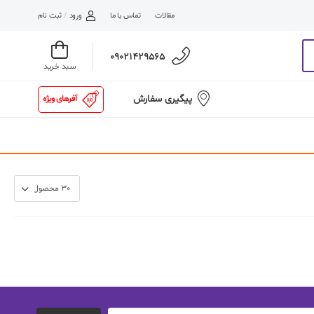
مقالات
تماس با ما
ورود
/
ثبت نام
09021429565
سبد خرید
پیگیری سفارش
آفرهای ویژه