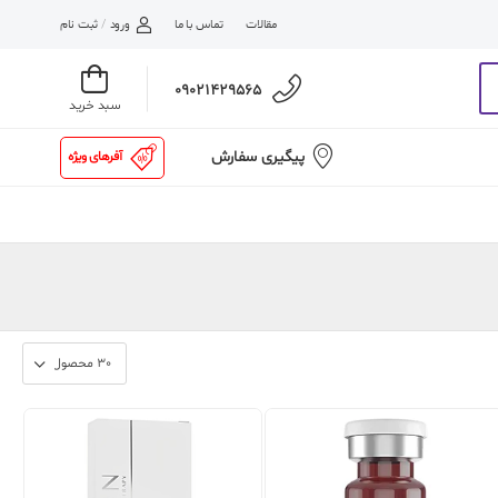
مقالات
تماس با ما
ورود
/
ثبت نام
09021429565
سبد خرید
پیگیری سفارش
آفرهای ویژه