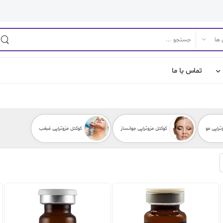
تماس با ما
تراپی مو
کوکتل مزوتراپی جوانساز
کوکتل مزوتراپی غبغب