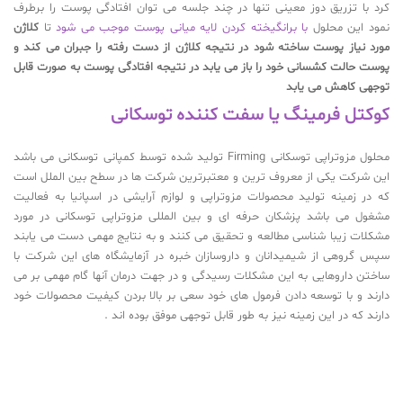
کرد با تزریق دوز معینی تنها در چند جلسه می توان افتادگی پوست را برطرف
نمود این محلول
با‌‌ برانگیخته کردن لایه میانی پوست موجب می شود
تا
کلاژن
مورد نیاز پوست ساخته شود در نتیجه کلاژن از دست رفته را جبران می کند و
پوست حالت کشسانی خود را باز می یابد در نتیجه افتادگی پوست به صورت قابل
توجهی کاهش می یابد
کوکتل فرمینگ یا سفت کننده توسکانی
محلول مزوتراپی توسکانی Firming تولید شده‌ توسط کمپانی توسکانی می باشد
این شرکت یکی از معروف ترین و معتبرترین شرکت ها در سطح بین الملل است
که در زمینه تولید محصولات مزوتراپی و لوازم آرایشی در اسپانیا به فعالیت
مشغول می باشد پزشکان حرفه ای و بین المللی مزوتراپی توسکانی در مورد
مشکلات زیبا شناسی مطالعه و تحقیق می کنند و به نتایج مهمی دست می یابند
سپس گروهی از شیمیدانان و داروسازان خبره در آزمایشگاه های این شرکت با
ساختن داروهایی به این مشکلات رسیدگی و در جهت درمان آنها گام مهمی بر می
دارند و با توسعه دادن فرمول های خود سعی بر بالا بردن کیفیت محصولات خود
دارند که در این زمینه نیز به طور قابل توجهی موفق بوده اند .