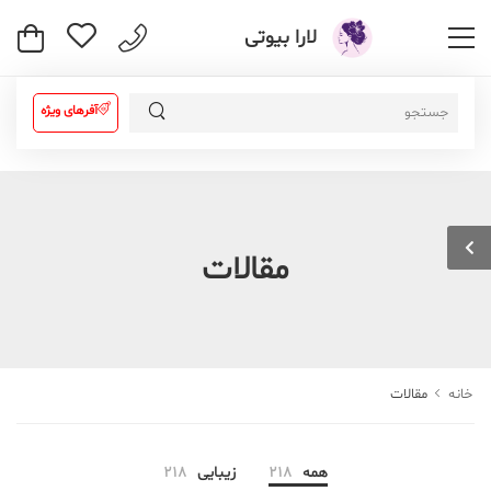
لارا بیوتی
آفرهای ویژه
مقالات
خانه
مقالات
همه
218
زیبایی
218