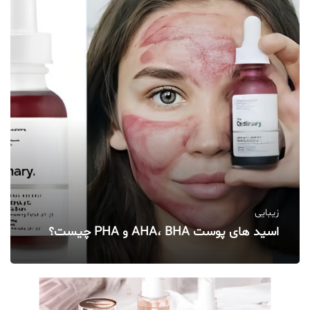
زیبایی
اسید های پوست AHA، BHA و PHA چیست؟