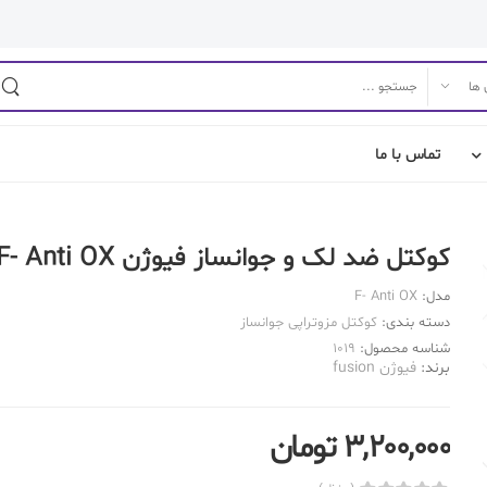
تماس با ما
کوکتل ضد لک و جوانساز فیوژن F- Anti OX
مدل:
F- Anti OX
دسته بندی:
کوکتل مزوتراپی جوانساز
شناسه محصول:
1019
برند:
فیوژن fusion
3,200,000 تومان