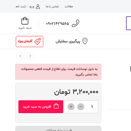
مقالات
تماس با ما
ورود
/
ثبت نام
09021429565
سبد خرید
پیگیری سفارش
آفرهای ویژه
به دلیل نوسانات قیمت برای اطلاع از قیمت قطعی محصولات
باما تماس بگیرید
3,200,000 تومان
افزودن به سبد خرید
قیمت ویژه همکاران