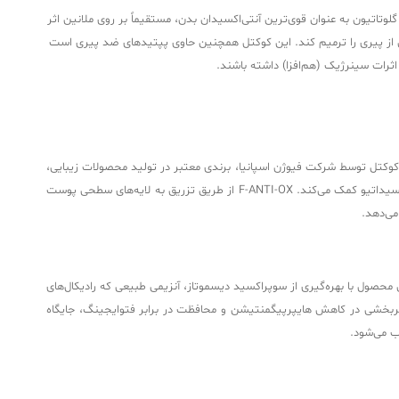
کسیدانی قوی مانند گلوتاتیون، اسید آلفا لیپوییک (ALA)، ویتامین C و پلی‌فنول‌های گیاهی است. گلوتاتیون به عنوان قوی‌ترین آنتی‌اکسیدان بدن، مستقیماً بر روی ملانین اثر
شی از پیری را ترمیم کند. این کوکتل همچنین حاوی پپتیدهای ضد پیری است
ثرات سینرژیک (هم‌افزا) داشته باشند.
ست. این کوکتل توسط شرکت فیوژن اسپانیا، برندی معتبر در تولید محصولات زیبایی،
توسعه یافته و با ترکیبات آنتی‌اکسیدانی قوی مانند سوپراکسید دیسموتاز، ویتامین C، و گلوتاتیون، به کاهش رنگدانه‌های پوستی و محافظت در برابر آسیب‌های اکسیداتیو کمک می‌کند. F-ANTI-OX از طریق تزریق به لایه‌های سطحی پوست
می‌دهد.
اسخ دهد. این محصول با بهره‌گیری از سوپراکسید دیسموتاز، آنزیمی طبیعی که رادیکال‌های
ه مورد استقبال قرار گرفت و به دلیل اثربخشی در کاهش هایپرپیگمنتیشن و محافظت در برابر فتوایجینگ، جایگاه