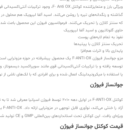
گذاشته و رنگدانه‌های تیره را روشن می‌کند. اسید آلفا لیپویک هم محلول د
که سنتز کلاژن را تحریک می‌کنند. فرمولاسیون فیوژن این محصول باعث شده ا
حاوی گلوتاتیون و اسید آلفا لیپوییک
نفوذ به تمام لایه‌های پوست
تحریک سنتز کلاژن با پپتیدها
پایداری بالا و اثرات هم‌افزا
مزو جوانساز فیوژن F-ANTI-OX یک محصول پیشرفته 
یا استفاده با میکرونیدلینگ اعمال شده و برای افرادی که با لک‌های ناشی از 
جوانساز فیوژن
کوکتل F-ANTI-OX در اوایل دهه 2010 توسط فیو
آزا
ویژه‌ای یافت. این کوکتل تحت استانداردهای بین‌المللی GMP و CE تولید شده و به دلیل وگان‌فرندلی بودن و عدم استفاده از تست حیوانی، گزینه‌ای اخلاقی محسوب می‌شود.
قیمت کوکتل جوانساز فیوژن