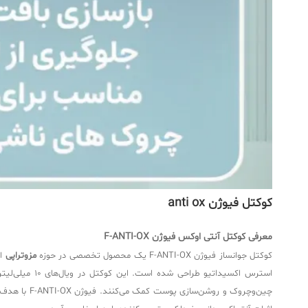
کوکتل فیوژن anti ox
معرفی کوکتل آنتی اوکس فیوژن F-ANTI-OX
کوکتل جوانساز فیوژن F-ANTI-OX یک محصول تخصصی در حوزه
مزوتراپی
اس
استرس اکسیداتیو طراحی شده است. این کوکتل در ویال‌های ۱۰ میلی‌لیتری عرضه می‌شود و حاوی ترکیبی پیشرفته از
چین‌وچروک 