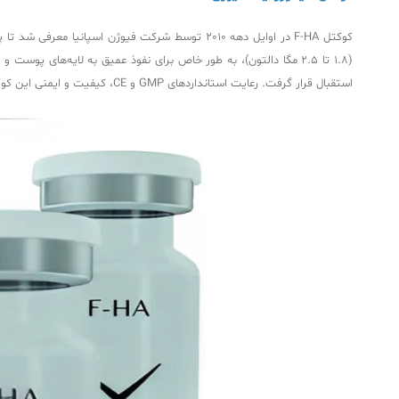
کوکتل F-HA در اوایل دهه 2010 توسط شرکت فیوژن اس
(1.8 تا 2.5 مگا دالتون)، به طور خاص برای نفوذ عمیق به لایه‌های
استقبال قرار گرفت. رعایت استانداردهای GMP و CE، کیفیت و ایمنی این کوکتل را تضمین کرده و آن را به یکی از محصولات برجسته در مزوتراپی تبدیل کرده است.