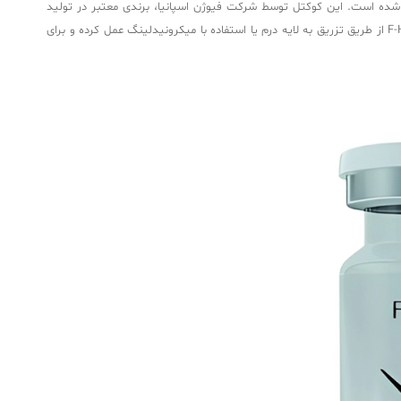
چروک طراحی شده است. این کوکتل توسط شرکت فیوژن اسپانیا، برندی معتبر در تولید
محصولات زیبایی، توسعه یافته و با استفاده از هیالورونیک اسید غیرشبکه‌ای با وزن مولکولی بالا، رطوبت پوست را حفظ کرده و استحکام آن را بهبود می‌بخشد. F-HA از طریق تزریق به لایه درم یا استفاده با میکرونیدلینگ عمل کرده و برای