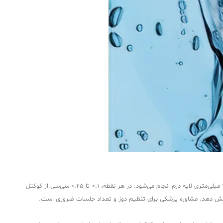
برای استفاده از کوکتل F-HA، ابتدا ناحیه هدف توسط پزشک بررسی و استریل می‌شود. تزریق با سوزن‌های ظریف مزوتراپی یا دستگاه میکرونیدلینگ در عمق 2 تا 4 میلی‌متری لایه درم انجام می‌شود. در هر نقطه، 0.1 تا 0.25 سی‌سی از کوکتل