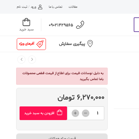
مقالات
تماس با ما
ورود
/
ثبت نام
09021429565
سبد خرید
پیگیری سفارش
آفرهای ویژه
به دلیل نوسانات قیمت برای اطلاع از قیمت قطعی محصولات
باما تماس بگیرید
6,270,000 تومان
افزودن به سبد خرید
قیمت ویژه همکاران