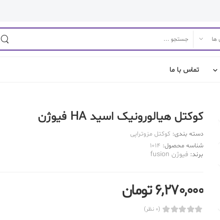
تماس با ما
کوکتل هیالورونیک اسید HA فیوژن
دسته بندی:
کوکتل مزوتراپی
شناسه محصول:
1014
برند:
فیوژن fusion
6,270,000 تومان
(0 نظر)