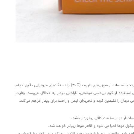
در کلینیک‌های تخصصی پوست و مو، کوکتل مزوتراپی دوتاستراید مو مزولایک توسط پزشک یا تکنسین آموزش‌دیده در محیطی کاملاً استریل تزریق می‌شود. این فرآیند با استفاده از سوزن‌های ظریف (30G) یا دستگاه‌های مزوتراپی دقیق انجام
‌متری) منتقل شوند. هر جلسه درمانی معمولاً بین 15 تا 30 دقیقه طول می‌کشد و به دلیل استفاده از کرم بی‌حسی موضعی، ناراحتی بیمار به حداقل می‌رسد. رعایت
درمان را تضمین کرده و تجربه‌ای ایمن و راحت برای بیمار فراهم می‌کند.
تار مو از سلامت کافی برخوردار باشد.
لیکول موها احیا می شود و ظاهر موها زیباتر خواهد شد.
د شد. علاوه بر این با خاصیت ضد التهابی ای که دارد التهاب را کاهش می