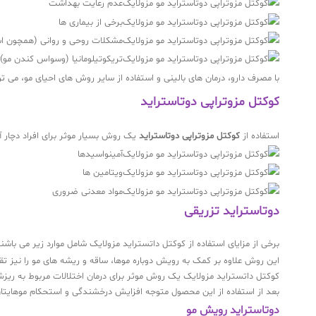
عدم رعایت بهداشت
برخی از بیماری ها
مشکلات روحی و روانی (همچون ا
تریکوتیلومانیا (وسواس کندن مو)
با مصرف دارو، درمان های بالینی و استفاده از سایر روش های احیای مو، می تو
کوکتل مزوتراپی دوتاستراید
استفاده از
کوکتل مزوتراپی دوتاستراید
یک روش بسیار موثر برای افراد دچار آل
آمینواسیدها
ویتامین ها
مواد معدنی ضروری
دوتاستراید تزریقی
برخی از مزایای استفاده از کوکتل داتستراید مزولایک شامل موارد زیر می باشن
این روش علاوه بر کمک به رویش دوباره موها، ساقه و ریشه های مو را نیز ت
کوکتل داتستراید مزولایک یک روش موثر برای درمان اختلالات مربوط به ریزش
بعد از استفاده از این محصول متوجه 
دوتاستراید رویش مو