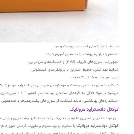
محیط: کلینیک‌های تخصصی پوست و مو.
تخصص: نیاز به پزشک یا تکنسین آموزش‌دیده.
تجهیزات: سوزن‌های ظریف (30G) و دستگاه‌های مزوتراپی.
شرایط بهداشتی: محیط استریل با پروتکل‌های ضدعفونی.
زمان: هر جلسه 15 تا 30 دقیقه.
استانداردهای بهداشتی، مانند استفاده از سوزن‌های یک‌بارمصرف و ضدعفونی 
کوکتل داتستراید مزولایک
این مواد مغذی و ضروری علاوه بر تحریک رشد مو به طرز چشمگیری ریزش مو ر
کوکتل دوتاستراید مزولایک
با تنظیم تولید سبوم و تقویت گردش خون مانع ا
ساختار کوکتل داتستراید مزولایک به نحوی می باشد که برای تمام افراد با