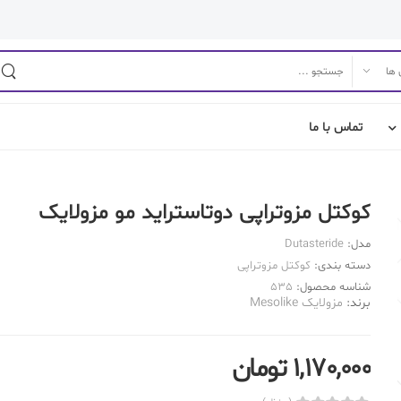
تماس با ما
کوکتل مزوتراپی دوتاستراید مو مزولایک
مدل:
Dutasteride
دسته بندی:
کوکتل مزوتراپی
شناسه محصول:
535
برند:
مزولایک Mesolike
1,170,000 تومان