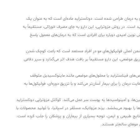
م به درمان طراحی شده است. دوتاستراید ماده‌ای است که به عنوان یک
د و اثر آن در جلوگیری از تبدیل تستوسترون به دی‌هیدروتستوسترون (DHT) بسیار بیشتر از فیناستراید است. در روش مزوتراپی، این دارو به جای مصرف خوراکی، مستقیماً به
ش نوین امیدی دوباره برای افرادی است که به درمان‌های معمول پاسخ
لی کوکتل مزوتراپی دوتاستراید مو مزولایک بر پایه هدف قرار دادن ریشه بیولوژیکی ریزش موی ارثی (آلوپسی آندروژنتیک) استوار است. هورمون DHT دشمن اصلی فولیکول‌های مو در افراد مستعد است که باعث کوچک شدن
کتاز (نوع ۱ و ۲)، تولید DHT را در پوست سر به شدت کاهش می‌دهد. با تزریق موضعی، این دارو مستقیماً بر بافت هدف اثر می‌گذارد و سپر دفاعی
ص‌های فیناستراید یا محلول‌های موضعی مانند ماینوکسیدیل متوقف
درمان را برای بیمار آسان‌تر می‌کند و با تزریق دوره‌ای، فولیکول‌ها به
ن‌ها، و آمینواسیدها به پوست سر عمل می‌کند. کوکتل مزوتراپی دوتاستراید
خامت و سلامت آن‌ها را بهبود می‌بخشد. برند مزولایک، مستقر در اسپانیا، با تولید محصولات با
ئه نتایج طبیعی و ایمن، توجه بسیاری از بیماران و پزشکان را جلب کرده است.
ق موهای سالم‌تر هستند.