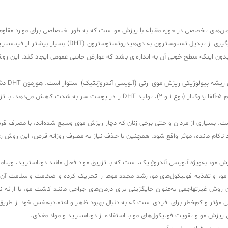
رمان‌های تخصصی در حوزه مقابله با ریزش مو است که به طور اختصاصی برای موارد مقاو
مهارکننده بسیار قدرتمند آنزیم ۵-آلفا ردوکتاز شناخته می‌شو
بدون اینکه سطح خونی آن به اندازه‌ای باشد که عوارض جانبی عمومی ایجاد کند. این رو
ماهیت اص
تدریجی و نهایتاً مرگ فولیکول می‌شود. دوتاستراید با مهار هر دو نوع ایزوآنزیم ۵-آلفا ردو
ت. بسیاری از مردان و حتی برخی زنان که دچار ریزش موی وسیع شده‌اند، با مصرف قر
 ناکام مانده، موثر واقع شود. همچنین با حذف نیاز به مصرف روزانه قرص، این روش رعایت 
و، به‌ویژه آلوپسی آندروژنیک، است که با تزریق مواد فعال مانند دوتاستراید، ویتامی
ن دی‌هیدروتستوسترون (DHT)، عامل اصلی ریزش مو، و تغذیه فولیکول‌های مو، رشد مجدد موها را تحریک کرده و ض
. این روش غیرتهاجمی به‌عنوان جایگزینی برای درمان‌های جراحی مانند کاشت مو، با ارا
حلی مؤثر و کم‌خطر برای افرادی است که به دنبال بهبود ظاهر و اعتمادبه‌نفس خود از طری
ریزش مو و تقویت فولیکول‌های مو با استفاده از دوتاستراید و مواد مغذی.