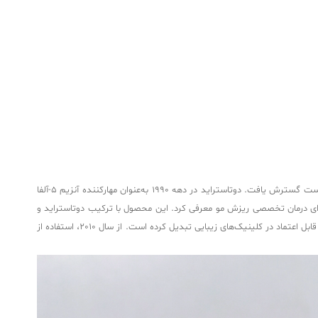
مزوتراپی در دهه 1950 توسط دکتر میشل پیستور به‌عنوان روشی برای تزریق مواد مغذی به لایه‌های میانی پوست معرفی شد و به‌تدریج در درمان مشکلات مو و پوست گسترش یافت. دوتاستراید در دهه 1990 به‌عنوان مهارکننده آنزیم 5-آلفا
برای درمان تخصصی ریزش مو معرفی کرد. این محصول با ترکیب دوتاستراید و
مواد مغذی، به‌طور خاص برای تحریک رشد مو و تقویت فولیکول‌ها طراحی شده است. دریافت تأییدیه CE اروپا و استانداردهای بین‌المللی، این کوکتل را به گزینه‌ای قابل اعتماد در کلینیک‌های زیبایی تبدیل کرده است. از سال 2010، استفاده از