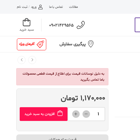
مقالات
تماس با ما
ورود
/
ثبت نام
09021429565
سبد خرید
پیگیری سفارش
آفرهای ویژه
به دلیل نوسانات قیمت برای اطلاع از قیمت قطعی محصولات
باما تماس بگیرید
1,170,000 تومان
افزودن به سبد خرید
قیمت ویژه همکاران