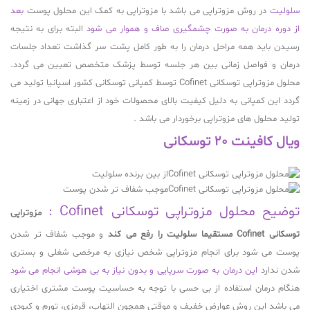
سلولیت
در روش مزوتراپی می باشد با مزوتراپی به کمک این محلول پوست
بعد
از دوره درمان به صورت چشمگیری صاف و هموار می شود
البته برای به نتیجه
رسیدن باید همه مراحل درمان را به طور کامل پشت سر گذاشت تعداد جلسات
درمان و فواصل زمانی بین هر جلسه توسط پزشک متخصص تعیین می گردد.
محلول مزوتراپی توسکانی Cofinet توسط کمپانی توسکانی کشور اسپانیا تولید می
گردد این کمپانی به دلیل کیفیت بالای محصولات خود از اعتباری جهانی در زمینه
تولید محلول های مزوتراپی برخوردار می باشد .
ویال کافینت 20 توسکانی
از بین برنده سلولیت
موجب شفاف تر شدن پوست
توضیح محلول مزوتراپی توسکانی Cofinet :
مزوتراپی
توسکانی Cofinet مستقیما سلولیت را رفع می کند
و موجب شفاف تر شدن
پوست می شود برای انجام مزوتراپی شخص نیازی به مرخصی شغلی و بستری
شدن ندارد
این درمان به صورت سرپایی و بدون نیاز به بی هوشی انجام می شود
هنگام درمان استفاده از بی حسی با توجه به حساسیت پوست مشتری اختیاری
می باشد این روش عوارض خفیف و موقتی همچون التهاب، قرمزی، تورم و کبودی