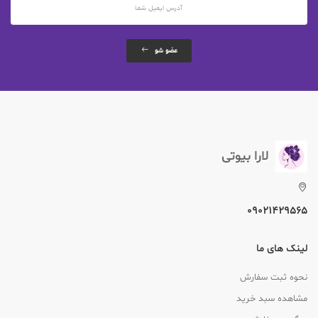
عضو شو
لارا بیوتی
09021429565
لینک های ما
نحوه ثبت سفارش
مشاهده سبد خرید