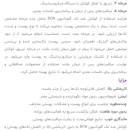
مرحله 4
: تزریق یا اعمال کوکتل با دستگاه میکرونیدلینگ.
مرحله 5
: مراقبت‌های پس از درمان و برنامه‌ریزی جلسات بعدی.
فرآیند استفاده از کوکتل ضد لک گلوتاتیون BCN شامل چند مرحله مشخص
است. ابتدا بیمار با یک متخصص پوست مشاوره می‌کند تا نوع پوست و شدت
لک‌ها ارزیابی شود. در مرحله بعد، تست حساسیت انجام می‌شود تا از نبود
واکنش‌های آلرژیک اطمینان شود. سپس پوست پاک‌سازی شده و بی‌حسی
موضعی اعمال می‌شود تا بیمار در طول درمان راحت باشد. در مرحله تزریق، کوکتل
با استفاده از تکنیک مزوتراپی یا میکرونیدلینگ به پوست وارد می‌شود. در
نهایت، مراقبت‌های پس از درمان مانند استفاده از محصولات محافظتی و
برنامه‌ریزی برای جلسات بعدی انجام می‌شود تا نتایج بهینه حاصل گردد.
مزایا
اثربخشی بالا
: کاهش قابل‌توجه لک‌ها پس از چند جلسه.
ایمنی
: فرمولاسیون بدون مواد نگهدارنده و شیمیایی مضر.
چندمنظوره
: مناسب برای انواع پوست و مشکلات پوستی مختلف.
بدون دوره نقاهت
: امکان بازگشت سریع به فعالیت‌های روزانه.
ماندگاری خوب
: نتایج طولانی‌مدت با رعایت مراقبت‌های پوستی.
کوکتل ضد لک گلوتاتیون BCN به دلیل اثربخشی بالا در کاهش لک‌های پوستی و