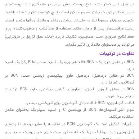
درماهیل کمی کمتر باشد. نوع پوست نقش مهمی در ماندگاری دارد؛ پوست‌های
چرب به دلیل تولید بیشتر سبوم ممکن است نتایج کوتاه‌مدت‌تری داشته باشند.
لک‌های عمیق‌تر معمولاً نیاز به جلسات بیشتری دارند و ماندگاری آنها متغیر است.
رعایت مراقبت‌های پس از درمان، مانند استفاده از ضدآفتاب و مرطوب‌کننده، برای
حفظ نتایج ضروری است. همچنین، تکنیک کاربرد (مانند عمق تزریق در مزوتراپی)
می‌تواند بر مدت‌زمان ماندگاری تأثیر بگذارد.
تفاوت در ترکیبات
BCN در مقابل مزولایک: BCN فاقد هیالورونیک اسید است، اما گلیکولیک اسید
دارد.
BCN در مقابل درماهیل: درماهیل حاوی پپتیدهای زیستی است، BCN بر
گلوتاتیون تمرکز دارد.
BCN در مقابل فیوژن: فیوژن عصاره‌های گیاهی بیشتری دارد، BCN ترکیبات
شیمیایی خالص‌تر.
غلظت گلوتاتیون: BCN غلظت بالای گلوتاتیون برای اثربخشی بیشتر.
تنوع آنتی‌اکسیدان‌ها: BCN از ویتامین C و اسید سیتریک به‌عنوان مکمل
استفاده می‌کند.
ترکیبات کوکتل ضد لک گلوتاتیون BCN در مقایسه با سایر برندها تفاوت‌های
قابل‌توجهی دارد. برخلاف مزولایک که ممکن است حاوی هیالورونیک اسید برای