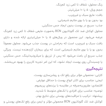
رنگ محلول: شفاف تا کمی زرد کم‌رنگ.
حجم ویال: 5 یا 10 میلی‌لیتر.
بافت: مایع سبک و غیرچرب.
بو: بدون بو یا با بوی ملایم شیمیایی.
جذب: سریع در پوست بدون ایجاد حس سنگینی.
محلول کوکتل ضد لک گلوتاتیون BCN به‌صورت مایعی شفاف تا کمی زرد کم‌رنگ
عرضه می‌شود. این محصول در ویال‌های 5 یا 10 میلی‌لیتری ارائه شده و دارای
بافت سبک و غیرچرب است که به‌راحتی در پوست جذب می‌شود. محلول معمولاً
بدون بو یا با بوی ملایم شیمیایی است که برای بیماران آزاردهنده نیست. ویژگی
جذب سریع آن باعث می‌شود که پس از تزریق یا میکرونیدلینگ، حس سنگینی
یا چسبندگی روی پوست ایجاد نشود، که این امر تجربه کاربری را بهبود می‌بخشد.
نتیجه‌گیری
کارایی: محصولی مؤثر برای رفع لک و روشن‌سازی پوست.
ایمنی: مناسب برای اکثر انواع پوست با حداقل عوارض.
اقتصادی: مقرون‌به‌صرفه در مقایسه با برندهای پریمیوم.
توصیه: مناسب برای افرادی با لک‌های متوسط تا شدید.
پیشنهاد: ترکیب با مراقبت‌های پوستی برای نتایج بهتر.
کوکتل ضد لک گلوتاتیون BCN محصولی مؤثر و ایمن برای رفع لک‌های پوستی و