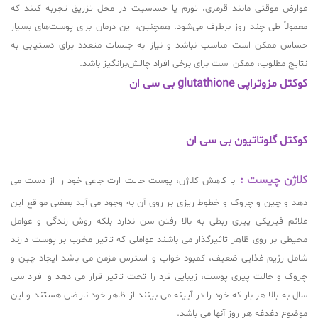
عوارض موقتی مانند قرمزی، تورم یا حساسیت در محل تزریق تجربه کنند که
معمولاً طی چند روز برطرف می‌شود. همچنین، این درمان برای پوست‌های بسیار
حساس ممکن است مناسب نباشد و نیاز به جلسات متعدد برای دستیابی به
نتایج مطلوب، ممکن است برای برخی افراد چالش‌برانگیز باشد.
کوکتل مزوتراپی glutathione بی سی ان
کوکتل گلوتاتیون بی سی ان
کلاژن چیست :
با کاهش کلاژن، پوست حالت ارت جاعی خود را از دست می
دهد و چین و چروک و خطوط ریزی بر روی آن به وجود می آید بعضی مواقع این
علائم فیزیکی پیری ربطی به بالا رفتن سن ندارد بلکه روش زندگی و عوامل
محیطی بر روی ظاهر تاثیرگذار می باشند عواملی که تاثیر مخرب بر پوست دارند
شامل رژیم غذایی ضعیف، کمبود خواب و استرس مزمن می باشد ایجاد چین و
چروک و حالت پیری پوست، زیبایی فرد را تحت تاثیر قرار می دهد و افراد سی
سال به بالا هر بار که خود را در آیینه می بینند از ظاهر خود ناراضی هستند و این
موضوع دغدغه هر روز آنها می باشد.