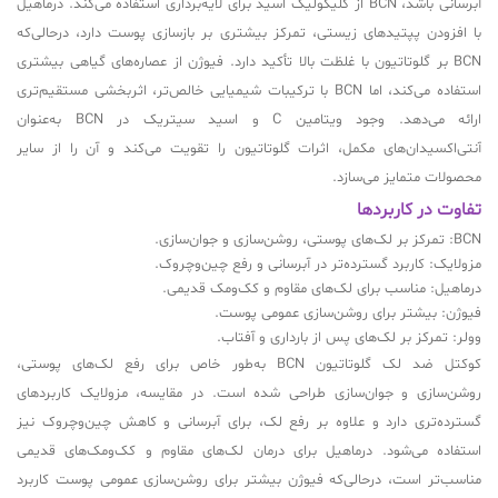
آبرسانی باشد، BCN از گلیکولیک اسید برای لایه‌برداری استفاده می‌کند. درماهیل
با افزودن پپتیدهای زیستی، تمرکز بیشتری بر بازسازی پوست دارد، درحالی‌که
BCN بر گلوتاتیون با غلظت بالا تأکید دارد. فیوژن از عصاره‌های گیاهی بیشتری
استفاده می‌کند، اما BCN با ترکیبات شیمیایی خالص‌تر، اثربخشی مستقیم‌تری
ارائه می‌دهد. وجود ویتامین C و اسید سیتریک در BCN به‌عنوان
آنتی‌اکسیدان‌های مکمل، اثرات گلوتاتیون را تقویت می‌کند و آن را از سایر
محصولات متمایز می‌سازد.
تفاوت در کاربردها
BCN: تمرکز بر لک‌های پوستی، روشن‌سازی و جوان‌سازی.
مزولایک: کاربرد گسترده‌تر در آبرسانی و رفع چین‌وچروک.
درماهیل: مناسب برای لک‌های مقاوم و کک‌ومک قدیمی.
فیوژن: بیشتر برای روشن‌سازی عمومی پوست.
وولر: تمرکز بر لک‌های پس از بارداری و آفتاب.
کوکتل ضد لک گلوتاتیون BCN به‌طور خاص برای رفع لک‌های پوستی،
روشن‌سازی و جوان‌سازی طراحی شده است. در مقایسه، مزولایک کاربردهای
گسترده‌تری دارد و علاوه بر رفع لک، برای آبرسانی و کاهش چین‌وچروک نیز
استفاده می‌شود. درماهیل برای درمان لک‌های مقاوم و کک‌ومک‌های قدیمی
مناسب‌تر است، درحالی‌که فیوژن بیشتر برای روشن‌سازی عمومی پوست کاربرد