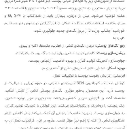
استفاده از سوزن‌های ریز به لایه‌های میانی پوست (در عمق 1 تا 4 میلی‌متر) تزریق
می‌شود. برای دستیابی به نتایج بهینه، معمولاً 4 تا 6 جلسه درمان با فاصله 2 تا 3
هفته توصیه می‌شود. پس از درمان، بیماران باید از ضدآفتاب با SPF بالا و
مرطوب‌کننده استفاده کنند و تا حد امکان از قرار گرفتن در معرض نور مستقیم
خورشید اجتناب ورزند تا از بروز لک‌های جدید جلوگیری شود.
کاربردها
رفع لک‌های پوستی
: درمان لک‌های ناشی از آفتاب، ملاسما، آکنه و پیری.
روشن‌سازی پوست
: کاهش تولید ملانین برای ایجاد رنگ پوست یکنواخت.
جوان‌سازی
: تحریک تولید کلاژن و بهبود خاصیت ارتجاعی پوست.
بهبود اسکار
: کاهش ظاهر اسکارهای ناشی از آکنه یا زخم.
آبرسانی
: افزایش رطوبت پوست با ترکیبات فعال.
کوکتل ضد لک گلوتاتیون BCN کاربردهای متنوعی در حوزه زیبایی و مراقبت از
پوست دارد. این محصول به‌طور مؤثری لک‌های پوستی ناشی از تابش آفتاب،
ملاسما، آکنه یا افزایش سن را کاهش می‌دهد. همچنین با مهار تولید ملانین،
رنگ پوست را روشن‌تر و یکنواخت‌تر می‌کند. این کوکتل با تحریک تولید کلاژن،
به جوان‌سازی پوست و بهبود خاصیت ارتجاعی آن کمک می‌کند و در کاهش ظاهر
اسکارهای ناشی از آکنه یا زخم نیز مؤثر است. علاوه بر این، ترکیبات فعال آن به
آبرسانی پوست کمک کرده و شادابی و طراوت را به پوست بازمی‌گردانند.