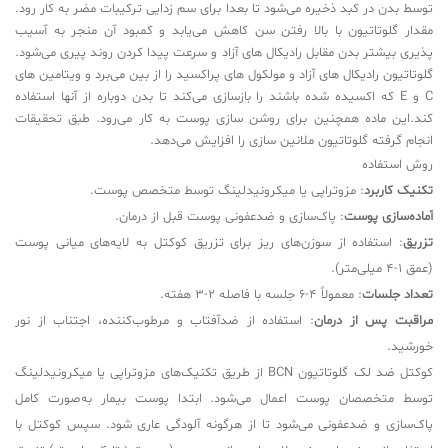
توسط بدن در کبد ذخیره می‌شود تا بعدا برای سم زدایی ترکیبات مضر به کار رود.
مقدار گلوتاتیون با بالا رفتن سن کاهش می‌یابد و کمبود آن منجر به آسیب
پذیری بیشتر بدن مقابل رادیکال های آزاد و سرعت پیدا کردن روند پیری می‌شود.
گلوتاتیون رادیکال های آزاد و مولکول های پراکسید را از بین می‌برد و ویتامین های
C و E که اکسیده شده باشند را بازسازی می‌کند تا بدن دوباره از آنها استفاده
کند.این ماده همچنین برای روشن سازی پوست به کار می‌رود. طبق تحقیقات
انجام گرفته گلوتاتیون ملانین سازی را افزایش می‌دهد.
روش استفاده
تکنیک کاربرد
: مزوتراپی یا میکرونیدلینگ توسط متخصص پوست.
آماده‌سازی پوست
: پاک‌سازی و ضدعفونی پوست قبل از درمان.
تزریق
: استفاده از سوزن‌های ریز برای تزریق کوکتل به لایه‌های میانی پوست
(عمق 1-4 میلی‌متر).
تعداد جلسات
: معمولاً 4-6 جلسه با فاصله 2-3 هفته.
مراقبت پس از درمان
: استفاده از ضدآفتاب و مرطوب‌کننده، اجتناب از نور
خورشید.
کوکتل ضد لک گلوتاتیون BCN از طریق تکنیک‌های مزوتراپی یا میکرونیدلینگ
توسط متخصصان پوست اعمال می‌شود. ابتدا پوست بیمار به‌صورت کامل
پاک‌سازی و ضدعفونی می‌شود تا از هرگونه آلودگی عاری شود. سپس کوکتل با