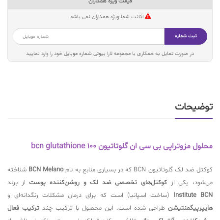
قیمت ویژه همکاران
اکانت شما ویژه همکاران نمی باشد
ثبت شماره
در صورت تمایل به همکاری با مجموعه لارا بیوتی شماره موبایل خود را وارد نمایید
توضیحات
محلول مزوتراپی بی سی ان گلوتاتیون bcn glutathione 100
کوکتل ضد لک گلوتاتیون BCN که در بسیاری منابع به نام
BCN Melano
شناخته
می‌شود، یکی از
کوکتل‌های تخصصی ضد لک و روشن‌کننده پوست
از برند
Institute BCN
(ساخت اسپانیا) است که برای درمان مشکلات رنگدانه‌ای و
هایپرپیگمنتیشن
طراحی شده است. این محصول با ترکیب چند
ترکیب فعال