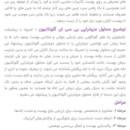
های محیطی بر روی پوست تاثیرات مخربی دارند و فرد را زودتر از موعود پیر می
کند همچنین با بالا رفتن سن، چین های ریز کنار چشم که به چین های پا کلاغی
معروف هستند و خطوط خنده ظاهر می شوند زیرا بالا رفتن سن موجب می شود
تا پوست کلاژن مورد نیاز خود را از دست بدهد .
توضیح محلول مزوتراپی بی سی ان گلوتاتیون :
امروزه با پیشرفت
تکنولوژی راه های گوناگونی برای بازیابی جوانی و شادابی پوست وجود دارد ما به
شما روش غیر تهاجمی مزوتراپی را با محلول مزوتراپی گلوتاتیون پیشنهاد می
دهیم این محلول پوست را تحریک به ساخت و ساز کلاژن می کند و بدین ترتیب
کلاژن از دست رفته پوست را جبران و در مدت زمان نه چندان دور طی فرایند
درمان پوست حالت کشسانی خود را بدست می آورد محلول مزوتراپی گلوتاتیون
لکه های بزرگ تیره که با نام پیگمان شناخته می شوند را برطرف نموده و اثری از
آن باقی نمی گذارد پیگمان ها خطری برای پوست و بدن ندارند و لازم نیست بابت
وجود آنها نگران باشید بعضی از افراد به دلیل اینکه صورتی صاف و بدون لک
داشته باشند به دنبال راهی برای درمان این لکه ها هستند به همین منظور ما
برای این دسته از افراد محلول مزوتراپی گلوتاتیون را پیشنهاد می دهیم .
مراحل
مرحله 1
: مشاوره با متخصص پوست برای ارزیابی نوع پوست و شدت لک‌ها.
مرحله 2
: انجام تست حساسیت برای جلوگیری از واکنش‌های آلرژیک.
مرحله 3
: پاک‌سازی پوست و اعمال بی‌حسی موضعی.