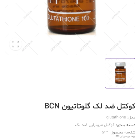
کوکتل ضد لک گلوتاتیون BCN
مدل:
glutathione
دسته بندی:
کوکتل مزوتراپی ضد لک
شناسه محصول:
513
برند:
بی سی ان bcn