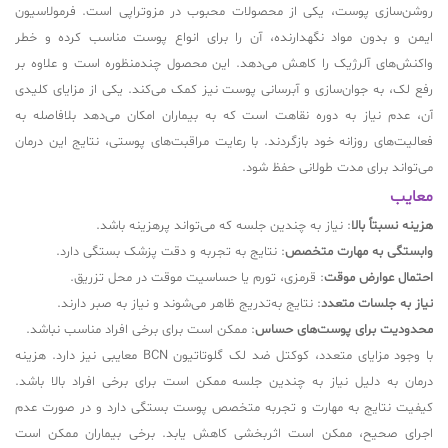
روشن‌سازی پوست، یکی از محصولات محبوب در مزوتراپی است. فرمولاسیون
ایمن و بدون مواد نگهدارنده، آن را برای انواع پوست مناسب کرده و خطر
واکنش‌های آلرژیک را کاهش می‌دهد. این محصول چندمنظوره است و علاوه بر
رفع لک، به جوان‌سازی و آبرسانی پوست نیز کمک می‌کند. یکی از مزایای کلیدی
آن، عدم نیاز به دوره نقاهت است که به بیماران امکان می‌دهد بلافاصله به
فعالیت‌های روزانه خود بازگردند. با رعایت مراقبت‌های پوستی، نتایج این درمان
می‌تواند برای مدت طولانی حفظ شود.
معایب
هزینه نسبتاً بالا
: نیاز به چندین جلسه که می‌تواند پرهزینه باشد.
وابستگی به مهارت متخصص
: نتایج به تجربه و دقت پزشک بستگی دارد.
احتمال عوارض موقت
: قرمزی، تورم یا حساسیت موقت در محل تزریق.
نیاز به جلسات متعدد
: نتایج به‌تدریج ظاهر می‌شوند و نیاز به صبر دارند.
محدودیت برای پوست‌های حساس
: ممکن است برای برخی افراد مناسب نباشد.
با وجود مزایای متعدد، کوکتل ضد لک گلوتاتیون BCN معایبی نیز دارد. هزینه
درمان به دلیل نیاز به چندین جلسه ممکن است برای برخی افراد بالا باشد.
کیفیت نتایج به مهارت و تجربه متخصص پوست بستگی دارد و در صورت عدم
اجرای صحیح، ممکن است اثربخشی کاهش یابد. برخی بیماران ممکن است