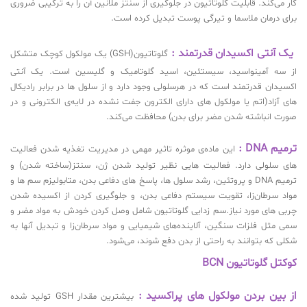
کار می‌کند. قابلیت گلوتاتیون در جلوگیری از سنتز ملانین آن را به ترکیبی ضروری
برای درمان ملاسما و تیرگی پوست تبدیل کرده است.
یک آنتی اکسیدان قدرتمند :
گلوتاتیون(GSH) یک مولکول کوچک متشکل
از سه آمینواسید، سیستئین، اسید گلوتامیک و گلیسین است. یک آنتی
اکسیدان قدرتمند است که در هرسلولی وجود دارد و از سلول ها در برابر رادیکال
های آزاد(اتم یا مولکول های دارای الکترون جفت نشده در لایه‌ی الکترونی و در
صورت انباشته شدن مضر برای بدن) محافظت می‌کند.
ترمیم DNA :
این ماده‌ی موثره تاثیر مهمی در مدیریت تغذیه شدن فعالیت
های سلولی دارد. فعالیت هایی نظیر تولید شدن ژن، سنتز(ساخته شدن) و
ترمیم DNA و پروتئین، رشد سلول ها، پاسخ های دفاعی بدن، متابولیزم سم ها و
مواد سرطان‌زا، تقویت سیستم دفاعی بدن، و جلوگیری کردن از اکسیده شدن
چربی های مورد نیاز.سم زدایی گلوتاتیون شامل وصل کردن خودش به مواد مضر و
سمی مثل فلزات سنگین، آلاینده‌های شیمیایی و مواد سرطان‌زا و تبدیل آنها به
شکلی که بتوانند به راحتی از بدن دفع شوند، می‌شود.
کوکتل گلوتاتیون BCN
از بین بردن مولکول های پراکسید :
بیشترین مقدار GSH تولید شده