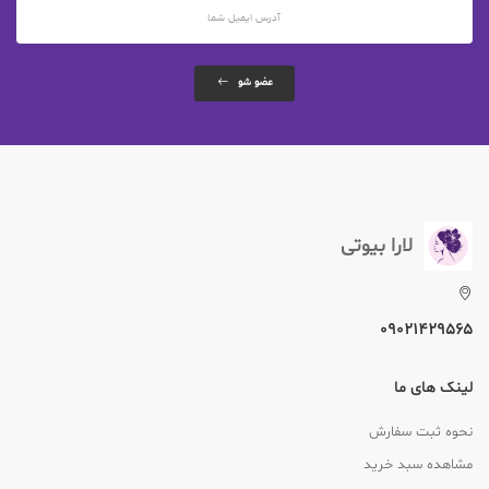
عضو شو
لارا بیوتی
09021429565
لینک های ما
نحوه ثبت سفارش
مشاهده سبد خرید