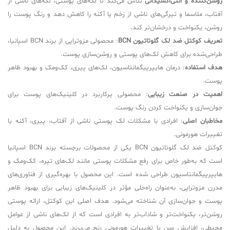
روشن‌کننده و آنتی‌اکسیدانی
تلاش می‌کند تا لکه‌های پوستی، لکه‌های ناشی از
آفتاب، ملاسما و تیرگی‌های ناشی از زخم یا آکنه را کاهش دهد و رنگ پوست را
روشن، یکنواخت و درخشان‌تر کند.
تعریف کوکتل ضد لک گلوتاتیون BCN
: محصولی مزوتراپی از برند BCN اسپانیا،
طراحی‌شده برای کاهش لک‌های پوستی و روشن‌سازی پوست.
هدف استفاده
: درمان هایپرپیگمانتاسیون، لک‌های پیری، کک‌ومک و بهبود ظاهر
پوست.
اهمیت در صنعت زیبایی
: محصولی پرکاربرد در کلینیک‌های پوست برای
جوان‌سازی و یکنواخت کردن رنگ پوست.
مخاطبان اصلی
: افرادی با مشکلات لک پوستی ناشی از آفتاب، پیری، آکنه یا
تغییرات هورمونی.
کوکتل ضد لک گلوتاتیون BCN یکی از محصولات برجسته برند BCN اسپانیا
است که به‌طور خاص برای رفع مشکلات پوستی مانند لک‌های تیره، کک‌ومک و
هایپرپیگمانتاسیون طراحی شده است. این محصول با بهره‌گیری از فناوری‌های
مدرن مزوتراپی، به‌عنوان راه‌حلی مؤثر در کلینیک‌های زیبایی برای بهبود ظاهر
پوست و جوان‌سازی آن شناخته می‌شود. هدف اصلی این کوکتل، ارائه پوستی
روشن‌تر، یکنواخت‌تر و شاداب‌تر به افرادی است که از لک‌های ناشی از عوامل
محیطی، افزایش سن یا تغییرات هورمونی رنج می‌برند. این محصول به دلیل