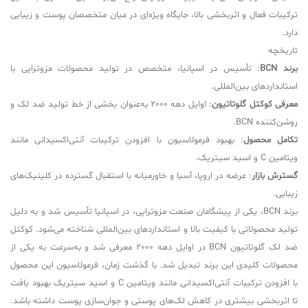
ترکیبات فعال و اثربخشی بالا، جایگاه ویژه‌ای در میان متخصصان پوست و زیبایی
دارد.
تاریخچه
برند BCN
: تأسیس در اسپانیا، متخصص در تولید محصولات مزوتراپی با
استانداردهای بین‌المللی.
معرفی کوکتل گلوتاتیون
: اوایل دهه 2000 به‌عنوان بخشی از خط تولید ضد لک و
روشن‌کننده BCN.
تکامل محصول
: بهبود فرمولاسیون با افزودن ترکیبات آنتی‌اکسیدانی مانند
ویتامین C و اسید سیتریک.
گسترش بازار
: عرضه در اروپا، آسیا و خاورمیانه با استقبال گسترده در کلینیک‌های
زیبایی.
برند BCN، یکی از پیشگامان صنعت مزوتراپی، در اسپانیا تأسیس شد و به دلیل
تولید محصولاتی با کیفیت بالا و استانداردهای بین‌المللی شناخته می‌شود. کوکتل
ضد لک گلوتاتیون BCN در اوایل دهه 2000 معرفی شد و به‌سرعت به یکی از
محصولات کلیدی این برند تبدیل شد. با گذشت زمان، فرمولاسیون این محصول
با افزودن ترکیبات آنتی‌اکسیدانی مانند ویتامین C و اسید سیتریک بهبود یافت
تا اثربخشی بیشتری در کاهش لک‌های پوستی و جوان‌سازی پوست داشته باشد.