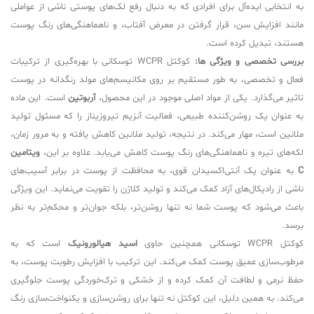
به انتخابی ایده‌آل برای افرادی که به دنبال رفع لک‌های پوستی ناشی از عواملی
مانند افزایش سن، قرار گرفتن در معرض آفتاب، و ناهماهنگی‌های رنگ پوست
هستند، تبدیل کرده است.
بررسی تخصصی و ویژگی ها:
کوکتل WCPR توسکانی با بهره‌گیری از ترکیبات
فعال و تخصصی، به طور مستقیم بر روی مکانیسم‌های مولد رنگدانه در پوست
تاثیر می‌گذارد. یکی از مواد اصلی موجود در این محصول،
آربوتین
است. این ماده
به عنوان یک روشن‌کننده طبیعی، فعالیت آنزیم تیروزیناز را که مسئول تولید
ملانین است، مهار می‌کند. در نتیجه، تولید ملانین کاهش یافته و به مرور زمان،
لکه‌های تیره و ناهماهنگی‌های رنگ پوست کاهش می‌یابد. علاوه بر این،
ویتامین
C
به عنوان یک آنتی‌اکسیدان قوی، به محافظت از پوست در برابر آسیب‌های
ناشی از رادیکال‌های آزاد کمک می‌کند و تولید کلاژن را تقویت می‌نماید. این ویژگی
باعث می‌شود که پوست شما نه تنها روشن‌تر، بلکه جوان‌تر و محکم‌تر به نظر
برسد.
کوکتل WCPR توسکانی همچنین حاوی
اسید هیالورونیک
است که به
مرطوب‌سازی عمیق پوست کمک می‌کند. این ترکیب با افزایش رطوبت پوست، به
حفظ نرمی و لطافت آن کمک کرده و از خشکی و ترک‌خوردگی پوست جلوگیری
می‌کند. به همین دلیل، این کوکتل نه تنها برای روشن‌سازی و یکنواخت‌سازی رنگ