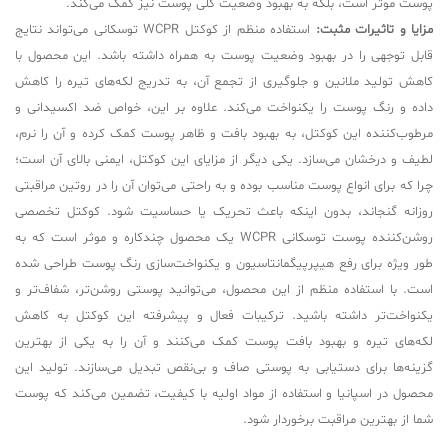
پوست موثر است، بلکه به بهبود وضعیت کلی پوست نیز کمک می‌کند.
مزایا و تاثیرات مثبت:
استفاده منظم از کوکتل WCPR توسکانی می‌تواند نتایج
قابل توجهی را در بهبود وضعیت پوست به همراه داشته باشد. این محصول با
کاهش تولید ملانین و جلوگیری از تجمع آن، به تدریج لکه‌های تیره را کاهش
داده و رنگ پوست را یکنواخت می‌کند. علاوه بر این، خواص ضد اکسیدانی و
مرطوب‌کننده این کوکتل، به بهبود بافت و ظاهر پوست کمک کرده و آن را نرم،
لطیف و درخشان می‌سازد. یکی دیگر از مزایای این کوکتل، ایمنی بالای آن است؛
چرا که برای انواع پوست مناسب بوده و به راحتی می‌توان آن را در روتین مراقبتی
روزانه گنجاند، بدون اینکه باعث تحریک یا حساسیت شود. کوکتل تخصصی
روشن‌کننده پوست توسکانی WCPR یک محصول چندکاره و موثر است که به
طور ویژه برای رفع هیپرپیگمانتاسیون و یکنواخت‌سازی رنگ پوست طراحی شده
است. با استفاده منظم از این محصول، می‌توانید پوستی روشن‌تر، شفاف‌تر و
یکنواخت‌تر داشته باشید. ترکیبات فعال و پیشرفته این کوکتل به کاهش
لکه‌های تیره و بهبود بافت پوست کمک می‌کنند و آن را به یکی از بهترین
گزینه‌ها برای دستیابی به پوستی صاف و بی‌نقص تبدیل می‌سازند. تولید این
محصول در اسپانیا و استفاده از مواد اولیه با کیفیت، تضمین می‌کند که پوست
شما از بهترین مراقبت برخوردار شود.